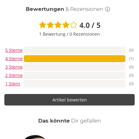
Bewertungen
& Rezensionen
4.0 / 5
1 Bewertung
/
0 Rezensionen
5 Sterne
(0)
4 Sterne
(1)
3 Sterne
(0)
2 Sterne
(0)
1 Stern
(0)
Artikel bewerten
auch
Das könnte
Dir
gefallen