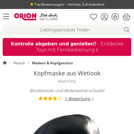
Top Bewertungen ‒ höchste Zufriedenheit
Merkliste
Konto
Bonus
Menü öffnen
War
Suchvorschläge
Suche
Fi
Kontrolle abgeben und genießen?
- Entdecke
Toys mit Fernbedienung
Startseite
Fetisch
Masken & Kopfgeschirr
Kopfmaske aus Wetlook
Bad Kitty
Blickkontakt und Widerworte erlaubt!
1 Bewertung