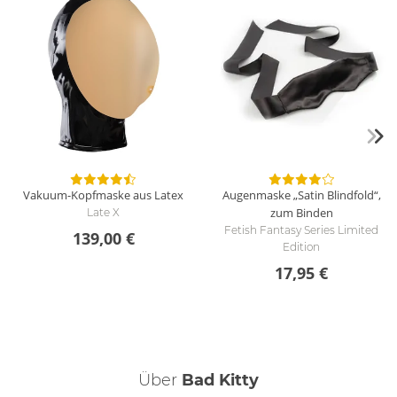
Vakuum-Kopfmaske aus Latex
Augenmaske „Satin Blindfold“,
zum Binden
Late X
Fetish Fantasy Series Limited
139,00 €
Edition
17,95 €
Über
Bad Kitty