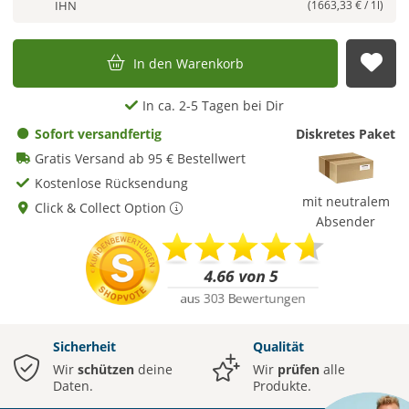
IHN
(1663,33 € / 1l)
In den Warenkorb
Auf
In ca. 2-5 Tagen bei Dir
Sofort versandfertig
Diskretes Paket
Gratis Versand ab 95 € Bestellwert
Kostenlose Rücksendung
mit neutralem
Click & Collect Option
Absender
Sicherheit
Qualität
Wir
schützen
deine
Wir
prüfen
alle
Daten.
Produkte.