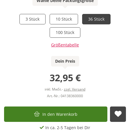
Wähle Deine Packungsgröße
3 Stück
10 Stück
36 Stück
100 Stück
Größentabelle
Dein Preis
32,95 €
inkl. MwSt.-
zzgl. Versand
Art.-Nr.: 04138360000
In den Warenkorb
Auf
In ca. 2-5 Tagen bei Dir