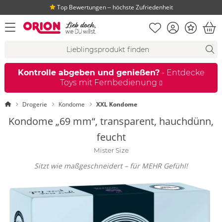
Top Bewertungen ‒ höchste Zufriedenheit
Merkliste
Konto
Bonus
Menü öffnen
War
Suchvorschläge
Suche
Fi
Kontrolle abgeben und genießen?
- Entdecke
Toys mit Fernbedienung
Startseite
Drogerie
Kondome
XXL Kondome
Kondome „69 mm“, transparent, hauchdünn,
feucht
Mister Size
Sitzt wie maßgeschneidert – für MEHR Gefühl!