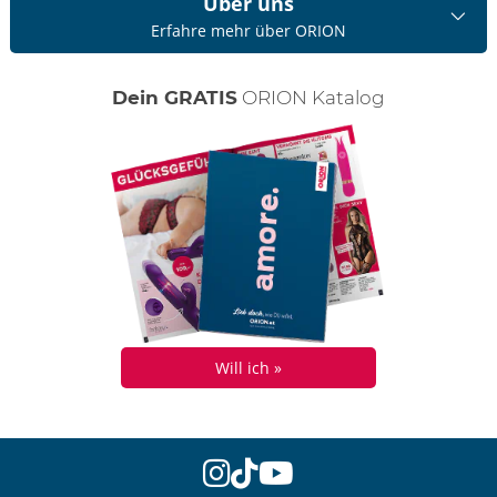
Über uns
Erfahre mehr über ORION
Dein GRATIS
ORION Katalog
Will ich »
instagram
tiktok
youtube