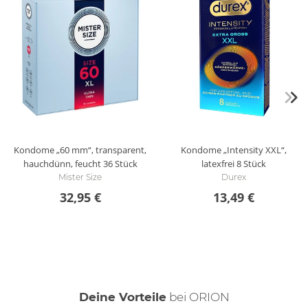
Kondome „60 mm“, transparent,
Kondome „Intensity XXL“,
hauchdünn, feucht
36 Stück
latexfrei
8 Stück
Mister Size
Durex
32,95 €
13,49 €
Deine Vorteile
bei ORION