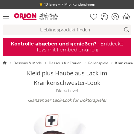
40 Jahre ‒ 7 Mio. Kunden:innen
Merkliste
Konto
Bonus
Menü öffnen
War
Suchvorschläge
Suche
Fi
Kontrolle abgeben und genießen?
- Entdecke
Toys mit Fernbedienung
Startseite
Dessous & Mode
Dessous für Frauen
Rollenspiele
Krankensc
Kleid plus Haube aus Lack im
Krankenschwester-Look
Black Level
Glänzender Lack-Look für Doktorspiele!