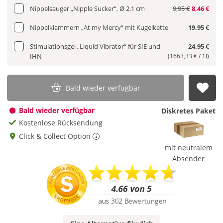
Nippelsauger „Nipple Sucker“, Ø 2,1 cm
9,95 €
8,46 €
Nippelklammern „At my Mercy“ mit Kugelkette
19,95 €
Stimulationsgel „Liquid Vibrator“ für SIE und
24,95 €
IHN
(1663,33 € / 1l)
Bald wieder verfügbar
Auf
Bald wieder verfügbar
Diskretes Paket
Kostenlose Rücksendung
Click & Collect Option
mit neutralem
Absender