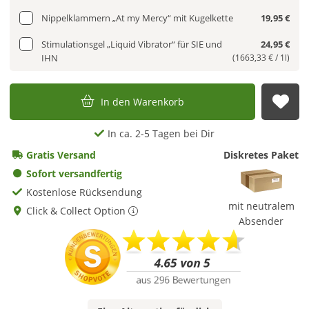
Nippelklammern „At my Mercy“ mit Kugelkette
19,95 €
Stimulationsgel „Liquid Vibrator“ für SIE und
24,95 €
IHN
(1663,33 € / 1l)
In den Warenkorb
Auf
In ca. 2-5 Tagen bei Dir
Gratis Versand
Diskretes Paket
Sofort versandfertig
Kostenlose Rücksendung
mit neutralem
Click & Collect Option
Absender