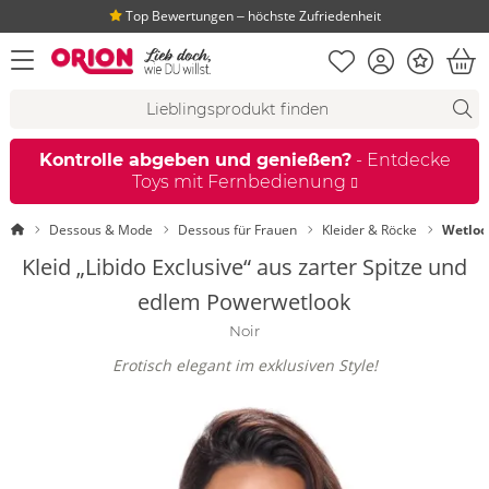
Top Bewertungen ‒ höchste Zufriedenheit
Merkliste
Konto
Bonus
Menü öffnen
War
Suchvorschläge
Suche
Fi
Kontrolle abgeben und genießen?
- Entdecke
Toys mit Fernbedienung
Startseite
Dessous & Mode
Dessous für Frauen
Kleider & Röcke
Wetloo
Kleid „Libido Exclusive“ aus zarter Spitze und
edlem Powerwetlook
Noir
Erotisch elegant im exklusiven Style!