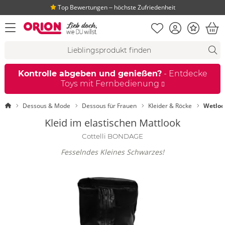
Top Bewertungen ‒ höchste Zufriedenheit
Merkliste
Konto
Bonus
Menü öffnen
War
Suchvorschläge
Suche
Fi
Kontrolle abgeben und genießen?
- Entdecke
Toys mit Fernbedienung
Startseite
Dessous & Mode
Dessous für Frauen
Kleider & Röcke
Wetloo
Kleid im elastischen Mattlook
Cottelli BONDAGE
Fesselndes Kleines Schwarzes!