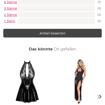
4 Sterne
(0)
3 Sterne
(0)
2 Sterne
(0)
1 Stern
(0)
Artikel bewerten
auch
Das könnte
Dir
gefallen