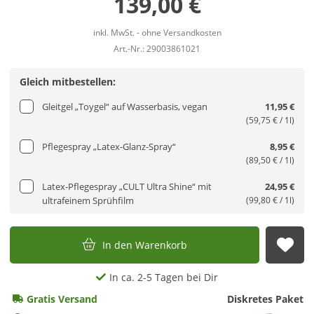
139,00 €
inkl. MwSt. - ohne Versandkosten
Art.-Nr.: 29003861021
Gleich mitbestellen:
Gleitgel „Toygel“ auf Wasserbasis, vegan
11,95 €
(59,75 € / 1l)
Pflegespray „Latex-Glanz-Spray“
8,95 €
(89,50 € / 1l)
Latex-Pflegespray „CULT Ultra Shine“ mit
24,95 €
ultrafeinem Sprühfilm
(99,80 € / 1l)
In den Warenkorb
Auf
In ca. 2-5 Tagen bei Dir
Gratis Versand
Diskretes Paket