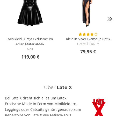
Minikleid „Orgia Exclusive“ im
Kleid in Silver-Glamour-Optik
edlen Material-Mix
Cottelli PARTY
Noir
79,95 €
119,00 €
Über
Late X
Bei Late X dreht sich alles um Latex.
Erotische Mode in Form von Minikleidern,
Leggings oder Catsuits gehört genauso zum
Repertoire von Late X wie Fetisch-Toys,