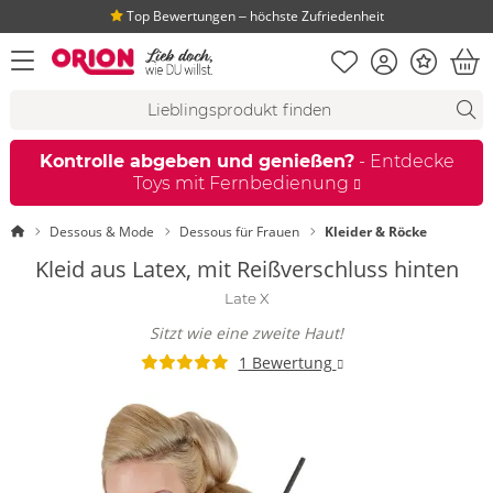
Top Bewertungen ‒ höchste Zufriedenheit
Merkliste
Konto
Bonus
Menü öffnen
War
Suchvorschläge
Suche
Fi
Kontrolle abgeben und genießen?
- Entdecke
Toys mit Fernbedienung
Startseite
Dessous & Mode
Dessous für Frauen
Kleider & Röcke
Kleid aus Latex, mit Reißverschluss hinten
Late X
Sitzt wie eine zweite Haut!
1 Bewertung