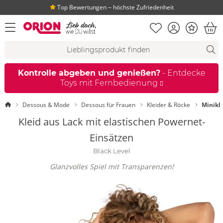
Top Bewertungen ‒ höchste Zufriedenheit
Merkliste
Konto
Bonus
Menü öffnen
War
Suchvorschläge
Suche
Fi
Kontrolle abgeben und genießen?
- Entdecke
Toys mit Fernbedienung
Startseite
Dessous & Mode
Dessous für Frauen
Kleider & Röcke
Minikl
Kleid aus Lack mit elastischen Powernet-
Einsätzen
Black Level
Glanzvolles Spiel mit Transparenzen!