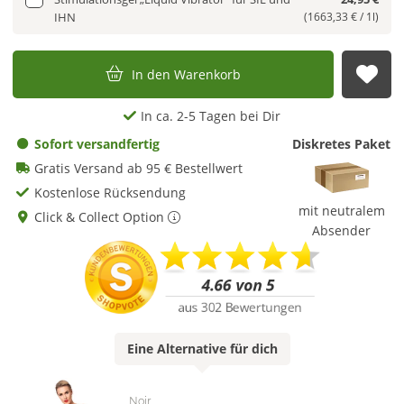
IHN
(1663,33 € / 1l)
In den Warenkorb
Auf
In ca. 2-5 Tagen bei Dir
Sofort versandfertig
Diskretes Paket
Gratis Versand ab 95 € Bestellwert
Kostenlose Rücksendung
mit neutralem
Click & Collect Option
Absender
Eine
Alternative
für dich
Noir