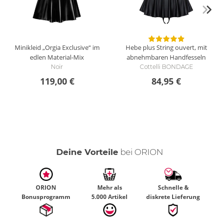
Minikleid „Orgia Exclusive“ im
Hebe plus String ouvert, mit
edlen Material-Mix
abnehmbaren Handfesseln
Noir
Cottelli BONDAGE
119,00 €
84,95 €
Deine Vorteile
bei ORION
ORION
Mehr als
Schnelle &
Bonusprogramm
5.000 Artikel
diskrete Lieferung