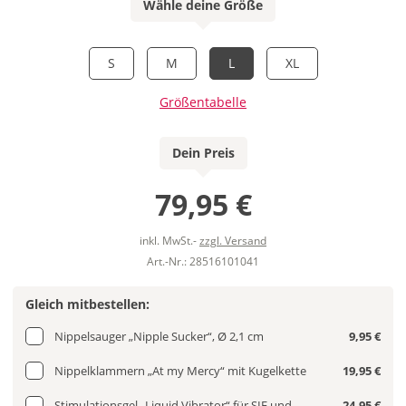
Wähle deine Größe
S
M
L
XL
Größentabelle
Dein Preis
79,95 €
inkl. MwSt.-
zzgl. Versand
Art.-Nr.: 28516101041
Gleich mitbestellen:
Nippelsauger „Nipple Sucker“, Ø 2,1 cm
9,95 €
Nippelklammern „At my Mercy“ mit Kugelkette
19,95 €
Stimulationsgel „Liquid Vibrator“ für SIE und
24,95 €