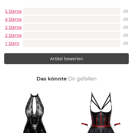
5 Sterne
(0)
4 Sterne
(0)
3 Sterne
(0)
2 Sterne
(0)
1 Stern
(0)
Artikel bewerten
auch
Das könnte
Dir
gefallen