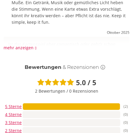
Muße. Ein Getränk, Musik oder gemütliches Licht heben
die Stimmung. Wenn eine Karte etwas Extra vorschlägt,
könnt ihr kreativ werden – aber Pflicht ist das nie. Keep it
simple, keep it fun.
Oktober 2025
Ist das Kartenspiel eher romantisch oder geht’s schon
mehr anzeigen
Richtung heiß und würzig?
Es mixt beides clever: sanft-romantische Anstöße, freche
Bewertungen
& Rezensionen
Flirtmomente und optional auch knisternde Aufgaben. Ihr
steuert die Intensität, je nach Stimmung. So bleibt’s für
5.0 / 5
Kuschelabende genauso passend wie für eine freche Date-
Night mit Augenzwinkern.
2 Bewertungen
/
0 Rezensionen
Frage stellen
5 Sterne
(2)
4 Sterne
(0)
3 Sterne
(0)
2 Sterne
(0)