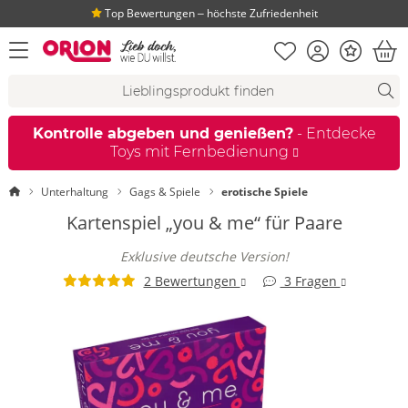
Top Bewertungen ‒ höchste Zufriedenheit
Merkliste
Konto
Bonus
Menü öffnen
War
Suchvorschläge
Suche
Fi
Kontrolle abgeben und genießen?
- Entdecke
Toys mit Fernbedienung
Startseite
Unterhaltung
Gags & Spiele
erotische Spiele
Kartenspiel „you & me“ für Paare
Exklusive deutsche Version!
2 Bewertungen
3 Fragen