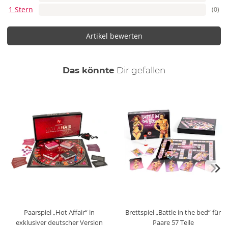
1 Stern
(0)
Artikel bewerten
auch
Das könnte
Dir
gefallen
Paarspiel „Hot Affair“ in
Brettspiel „Battle in the bed“ für
exklusiver deutscher Version
Paare
57 Teile