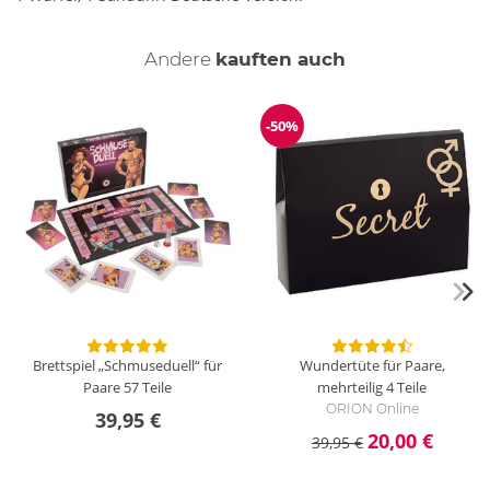
Andere
kauften auch
-50%
Reduzierung
Brettspiel „Schmuseduell“ für
Wundertüte für Paare,
Paare
57 Teile
mehrteilig
4 Teile
ORION Online
39,95 €
20,00 €
39,95 €