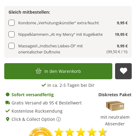
Gleich mitbestellen:
Kondome „Verhütungskünstler“ extra feucht
9,95 €
Nippelklammern „At my Mercy“ mit Kugelkette
19,95 €
Massageöl „Indisches Liebes-Öl“ mit
9,95 €
orientalischer Duftnote
(99,50 € / 1l)
In den Warenkorb
Auf
In ca. 2-5 Tagen bei Dir
Sofort versandfertig
Diskretes Paket
Gratis Versand ab 95 € Bestellwert
Kostenlose Rücksendung
mit neutralem
Click & Collect Option
Absender