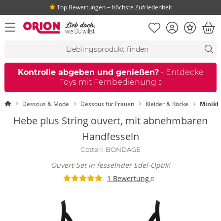
Top Bewertungen ‒ höchste Zufriedenheit
Merkliste
Konto
Bonus
Menü öffnen
War
Suchvorschläge
Suche
Fi
Kontrolle abgeben und genießen?
- Entdecke
Toys mit Fernbedienung
Startseite
Dessous & Mode
Dessous für Frauen
Kleider & Röcke
Minikl
Hebe plus String ouvert, mit abnehmbaren
Handfesseln
Cottelli BONDAGE
Ouvert-Set in fesselnder Edel-Optik!
1 Bewertung