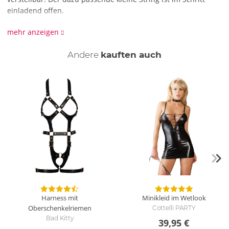
einladend offen.
90% Polyester, 10% Elasthan.
mehr anzeigen
Andere
kauften auch
Harness mit
Minikleid im Wetlook
Oberschenkelriemen
Cottelli PARTY
Bad Kitty
39,95 €