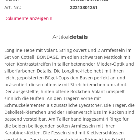
Art.-Nr.:
22213301251
Dokumente anzeigen
Artikel
details
Longline-Hebe mit Volant, String ouvert und 2 Armfesseln im
Set von Cottelli BONDAGE. Im edlen schwarzen Mattlook mit
roten Kontraststreifen in taillenbetonender Mieder-Optik und
silberfarbenen Details. Die Longline-Hebe hebt mit ihren
leicht gepolsterten Bügel-Cups den Busen perfekt an und
präsentiert diesen offensiv mit Stretchriemchen umrahmt.
Der ausgestellte, hinten offene Röckchen-Volant umspielt
sinnlich die Hüften. An den Trägern vorne mit
Schmuckelementen als zusätzliche Eyecatcher. Die Träger, die
Dekolleté-Riemchen und der Hakenverschluss im Rücken sind
passend verstellbar. Am Taillenband insgesamt 4 Ringe für
die beiden beiliegenden soften Armfesseln mit ihren
Karabiner-Ketten. Die Fesseln sind mit Klettverschlüssen
verstellbar. Der dazu passende kleine String ist im Schritt