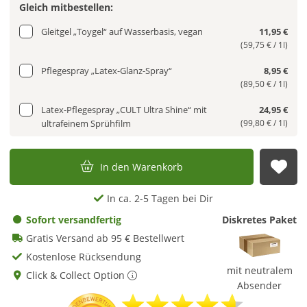
Gleich mitbestellen:
Gleitgel „Toygel“ auf Wasserbasis, vegan
11,95 €
(59,75 € / 1l)
Pflegespray „Latex-Glanz-Spray“
8,95 €
(89,50 € / 1l)
Latex-Pflegespray „CULT Ultra Shine“ mit
24,95 €
ultrafeinem Sprühfilm
(99,80 € / 1l)
In den Warenkorb
Auf
In ca. 2-5 Tagen bei Dir
Sofort versandfertig
Diskretes Paket
Gratis Versand ab 95 € Bestellwert
Kostenlose Rücksendung
mit neutralem
Click & Collect Option
Absender