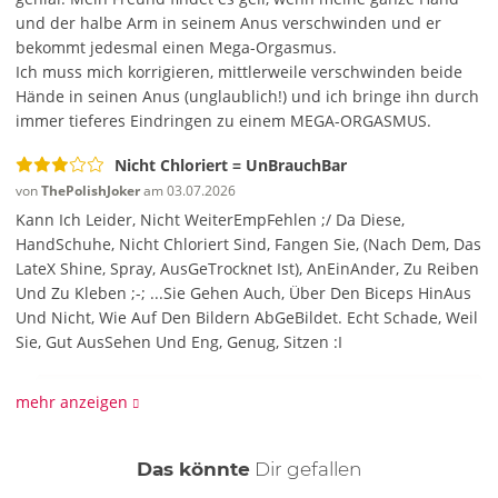
und der halbe Arm in seinem Anus verschwinden und er
bekommt jedesmal einen Mega-Orgasmus.
Ich muss mich korrigieren, mittlerweile verschwinden beide
Hände in seinen Anus (unglaublich!) und ich bringe ihn durch
immer tieferes Eindringen zu einem MEGA-ORGASMUS.
Nicht Chloriert = UnBrauchBar
von
ThePolishJoker
am 03.07.2026
Kann Ich Leider, Nicht WeiterEmpFehlen ;/ Da Diese,
HandSchuhe, Nicht Chloriert Sind, Fangen Sie, (Nach Dem, Das
LateX Shine, Spray, AusGeTrocknet Ist), AnEinAnder, Zu Reiben
Und Zu Kleben ;-; ...Sie Gehen Auch, Über Den Biceps HinAus
Und Nicht, Wie Auf Den Bildern AbGeBildet. Echt Schade, Weil
Sie, Gut AusSehen Und Eng, Genug, Sitzen :I
mehr anzeigen
ORION Kundenservice
Wir bedauern, dass wir dich von dem Artikel nicht
überzeugen konnten.
auch
Das könnte
Dir
gefallen
Gruß Dein ORION Team