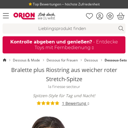
Top Bewertungen ‒ höchste Zufriedenheit
Merkliste
Konto
Bonus
Menü öffnen
War
Suchvorschläge
Suche
Fi
Kontrolle abgeben und genießen?
- Entdecke
Toys mit Fernbedienung
Startseite
Dessous & Mode
Dessous für Frauen
Dessous
Dessous-Sets
Bralette plus Riostring aus weicher roter
Stretch-Spitze
la finesse secteur
Spitzen-Style für Tag und Nacht!
1 Bewertung