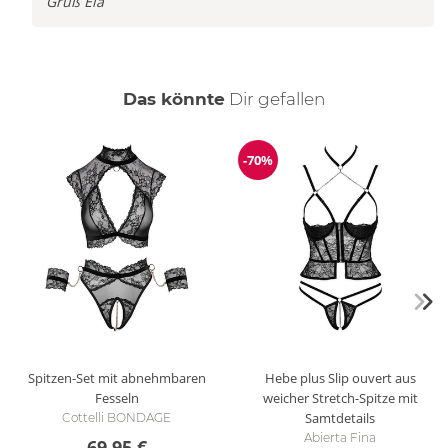
Gruß Ela
auch
Das könnte
Dir
gefallen
-70%
Reduzierung
Spitzen-Set mit abnehmbaren
Hebe plus Slip ouvert aus
Fesseln
weicher Stretch-Spitze mit
Samtdetails
Cottelli BONDAGE
Abierta Fina
69,95 €