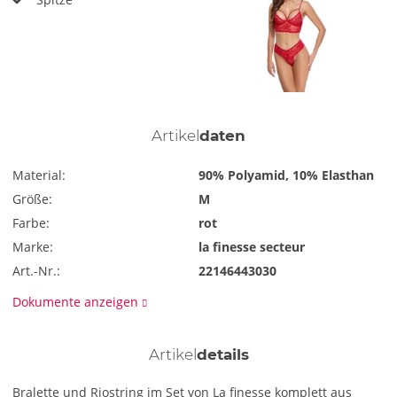
Artikel
daten
Material:
90% Polyamid, 10% Elasthan
Größe:
M
Farbe:
rot
Marke:
la finesse secteur
Art.-Nr.:
22146443030
Dokumente anzeigen
Artikel
details
Bralette und Riostring im Set von La finesse komplett aus