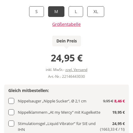
S
M
L
XL
Größentabelle
Dein Preis
24,95 €
inkl. MwSt.-
zzgl. Versand
Art.-Nr.: 22146443030
Gleich mitbestellen:
Nippelsauger „Nipple Sucker“, Ø 2,1 cm
9,95 €
8,46 €
Nippelklammern „At my Mercy“ mit Kugelkette
19,95 €
Stimulationsgel „Liquid Vibrator“ für SIE und
24,95 €
IHN
(1663,33 € / 1l)