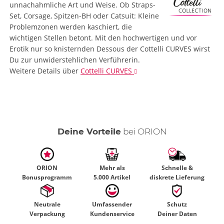
unnachahmliche Art und Weise. Ob Straps-
Set, Corsage, Spitzen-BH oder Catsuit: Kleine
Problemzonen werden kaschiert, die
wichtigen Stellen betont. Mit den hochwertigen und vor
Erotik nur so knisternden Dessous der Cottelli CURVES wirst
Du zur unwiderstehlichen Verführerin.
Weitere Details
über
Cottelli CURVES
Deine Vorteile
bei ORION
ORION
Mehr als
Schnelle &
Bonusprogramm
5.000 Artikel
diskrete Lieferung
Neutrale
Umfassender
Schutz
Verpackung
Kundenservice
Deiner Daten