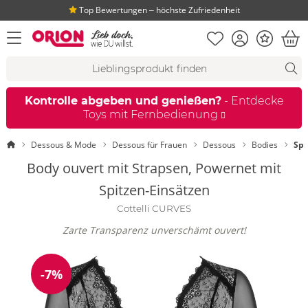
Top Bewertungen ‒ höchste Zufriedenheit
Merkliste
Konto
Bonus
Menü öffnen
War
Suchvorschläge
Suche
Fi
Kontrolle abgeben und genießen?
- Entdecke
Toys mit Fernbedienung
Startseite
Dessous & Mode
Dessous für Frauen
Dessous
Bodies
Spi
Body ouvert mit Strapsen, Powernet mit
Spitzen-Einsätzen
Cottelli CURVES
Zarte Transparenz unverschämt ouvert!
-7%
Reduzierung