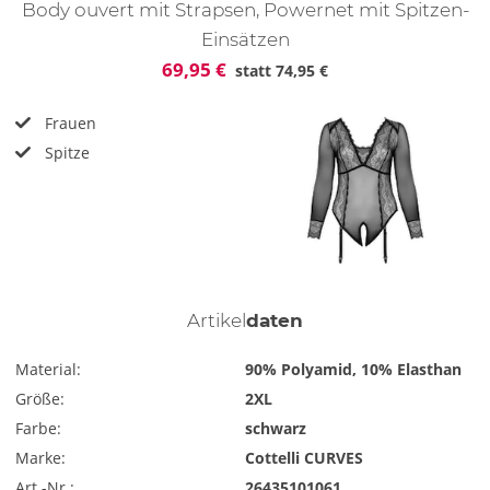
Body ouvert mit Strapsen, Powernet mit Spitzen-
Einsätzen
69,95 €
statt
74,95 €
Frauen
Spitze
Artikel
daten
Material:
90% Polyamid, 10% Elasthan
Größe:
2XL
Farbe:
schwarz
Marke:
Cottelli CURVES
Art.-Nr.:
26435101061