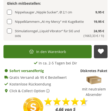
Gleich mitbestellen:
Nippelsauger „Nipple Sucker“, Ø 2,1 cm
9,95 €
Nippelklammern „At my Mercy“ mit Kugelkette
19,95 €
Stimulationsgel „Liquid Vibrator“ für SIE und
24,95 €
IHN
(1663,33 € / 1l)
In den Warenkorb
Auf
In ca. 2-5 Tagen bei Dir
Sofort versandfertig
Diskretes Paket
Gratis Versand ab 95 € Bestellwert
Kostenlose Rücksendung
mit neutralem
Click & Collect Option
Absender