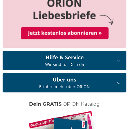
Hilfe & Service
Wir sind für Dich da
Über uns
Erfahre mehr über ORION
Dein GRATIS
ORION Katalog