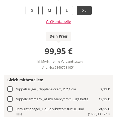
S
M
L
XL
Größentabelle
Dein Preis
99,95 €
inkl. MwSt. - ohne Versandkosten
Art.-Nr.: 28407581051
Gleich mitbestellen:
Nippelsauger „Nipple Sucker“, Ø 2,1 cm
9,95 €
Nippelklammern „At my Mercy“ mit Kugelkette
19,95 €
Stimulationsgel „Liquid Vibrator“ für SIE und
24,95 €
IHN
(1663,33 € / 1l)