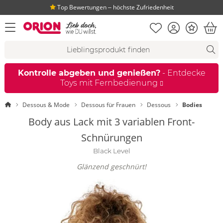
Top Bewertungen ‒ höchste Zufriedenheit
Merkliste
Konto
Bonus
Menü öffnen
War
Suchvorschläge
Suche
Fi
Kontrolle abgeben und genießen?
- Entdecke
Toys mit Fernbedienung
Startseite
Dessous & Mode
Dessous für Frauen
Dessous
Bodies
Body aus Lack mit 3 variablen Front-
Schnürungen
Black Level
Glänzend geschnürt!