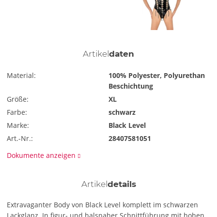
Artikel
daten
Material:
100% Polyester, Polyurethan
Beschichtung
Größe:
XL
Farbe:
schwarz
Marke:
Black Level
Art.-Nr.:
28407581051
Dokumente anzeigen
Artikel
details
Extravaganter Body von Black Level komplett im schwarzen
Lackglanz. In figur- und halsnaher Schnittführung mit hohen