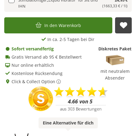
Stimulationsgel „Liquid Vibrator“ für SIE und
24,95 €
IHN
(1663,33 € / 1l)
In den Warenkorb
Auf
In ca. 2-5 Tagen bei Dir
Sofort versandfertig
Diskretes Paket
Gratis Versand ab 95 € Bestellwert
Nur online erhältlich
mit neutralem
Kostenlose Rücksendung
Absender
Click & Collect Option
Eine
Alternative
für dich