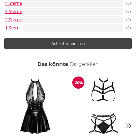
4 Sterne
(0)
3 Sterne
(0)
2 Sterne
(0)
1 Stern
(0)
Artikel bewerten
auch
Das könnte
Dir
gefallen
-20%
Reduzierung