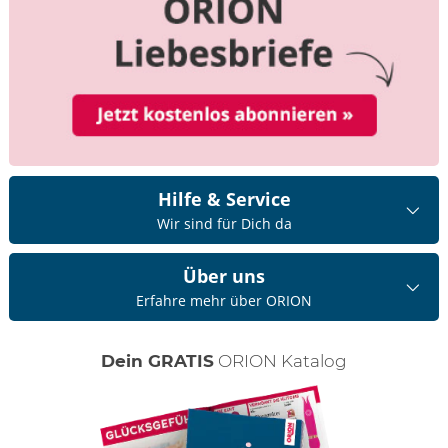
Hilfe & Service
Wir sind für Dich da
Über uns
Erfahre mehr über ORION
Dein GRATIS
ORION Katalog