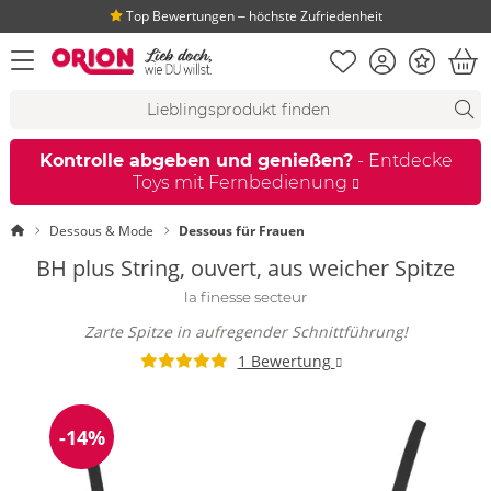
Top Bewertungen ‒ höchste Zufriedenheit
Merkliste
Konto
Bonus
Menü öffnen
War
Suchvorschläge
Suche
Fi
Kontrolle abgeben und genießen?
- Entdecke
Toys mit Fernbedienung
Startseite
Dessous & Mode
Dessous für Frauen
BH plus String, ouvert, aus weicher Spitze
la finesse secteur
Zarte Spitze in aufregender Schnittführung!
1 Bewertung
-14%
Reduzierung