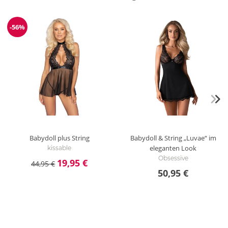
-56%
Reduzierung
Babydoll plus String
Babydoll & String „Luvae“ im
eleganten Look
kissable
Obsessive
19,95 €
44,95 €
50,95 €