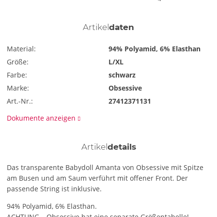
Artikel
daten
Material:
94% Polyamid, 6% Elasthan
Größe:
L/XL
Farbe:
schwarz
Marke:
Obsessive
Art.-Nr.:
27412371131
Dokumente anzeigen
Artikel
details
Das transparente Babydoll Amanta von Obsessive mit Spitze
am Busen und am Saum verführt mit offener Front. Der
passende String ist inklusive.
94% Polyamid, 6% Elasthan.
ACHTUNG – Obsessive hat eine separate Größentabelle!