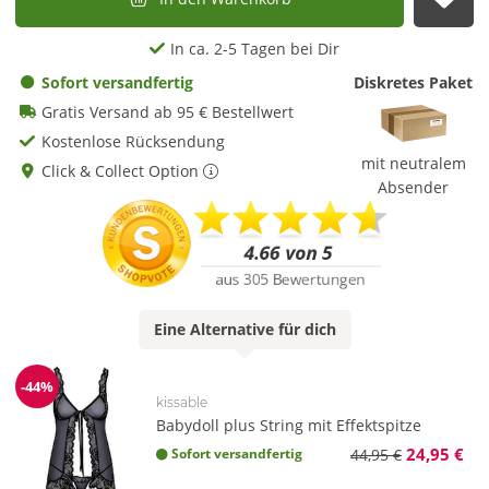
Auf
In ca. 2-5 Tagen bei Dir
Sofort versandfertig
Diskretes Paket
Gratis Versand ab 95 € Bestellwert
Kostenlose Rücksendung
mit neutralem
Click & Collect Option
Absender
Eine
Alternative
für dich
-44%
Reduzierung
kissable
Babydoll plus String mit Effektspitze
24,95 €
Sofort versandfertig
44,95 €