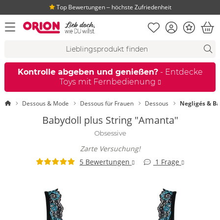
Top Bewertungen ‒ höchste Zufriedenheit
Merkliste
Konto
Bonus
Menü öffnen
War
Suchvorschläge
Suche
Fi
Kontrolle abgeben und genießen?
- Entdecke
Toys mit Fernbedienung
Startseite
Dessous & Mode
Dessous für Frauen
Dessous
Negligés & Ba
Babydoll plus String "Amanta"
Obsessive
Zarte Versuchung!
5 Bewertungen
1 Frage