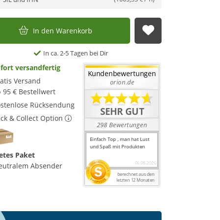
In den Warenkorb
Auf die Merkl
In ca. 2-5 Tagen bei Dir
fort versandfertig
atis Versand
 95 € Bestellwert
stenlose Rücksendung
ick & Collect Option
etes Paket
eutralem Absender