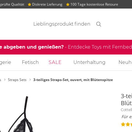
rüfte Qualität
Diskrete Lieferung
100 Tage kostenlose Retoure
Suchvorschläge
Suche
Finden
le abgeben und genießen?
- Entdecke Toys mit Fernb
gerie
Fetisch
SALE
Unterhaltung
Neuh
s
Straps Sets
3-teiliges Straps-Set, ouvert, mit Blütenspitze
3-te
Blü
Cottel
Für e