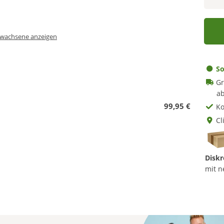
Erwachsene anzeigen
So
Gr
ab
99,95 €
Ko
Cl
Diskr
mit n