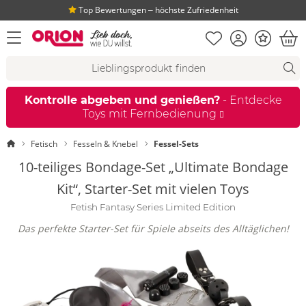
Top Bewertungen ‒ höchste Zufriedenheit
Merkliste
Konto
Bonus
Menü öffnen
War
Suchvorschläge
Suche
Fi
Kontrolle abgeben und genießen?
- Entdecke
Toys mit Fernbedienung
Startseite
Fetisch
Fesseln & Knebel
Fessel-Sets
10-teiliges Bondage-Set „Ultimate Bondage
Kit“, Starter-Set mit vielen Toys
Fetish Fantasy Series Limited Edition
Das perfekte Starter-Set für Spiele abseits des Alltäglichen!