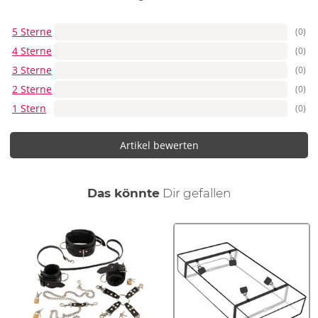
5 Sterne
(0)
4 Sterne
(0)
3 Sterne
(0)
2 Sterne
(0)
1 Stern
(0)
Artikel bewerten
auch
Das könnte
Dir
gefallen