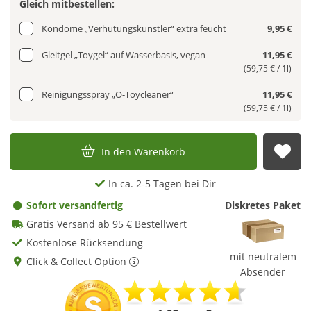
Gleich mitbestellen:
Kondome „Verhütungskünstler“ extra feucht
9,95 €
Gleitgel „Toygel“ auf Wasserbasis, vegan
11,95 €
(59,75 € / 1l)
Reinigungsspray „O-Toycleaner“
11,95 €
(59,75 € / 1l)
In den Warenkorb
Auf
In ca. 2-5 Tagen bei Dir
Sofort versandfertig
Diskretes Paket
Gratis Versand ab 95 € Bestellwert
Kostenlose Rücksendung
mit neutralem
Click & Collect Option
Absender