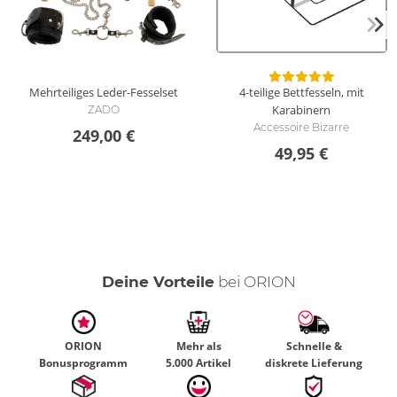
Mehrteiliges Leder-Fesselset
4-teilige Bettfesseln, mit
Karabinern
ZADO
Accessoire Bizarre
249,00 €
49,95 €
Deine Vorteile
bei ORION
ORION
Mehr als
Schnelle &
Bonusprogramm
5.000 Artikel
diskrete Lieferung