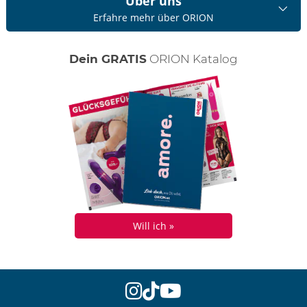
Über uns
Erfahre mehr über ORION
Dein GRATIS
ORION Katalog
Will ich »
instagram
tiktok
youtube