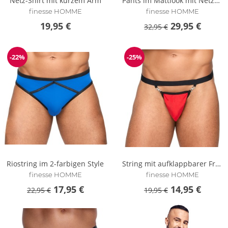
Netz-Shirt mit kurzem Arm
Pants im Mattlook mit Netzeinsätzen
finesse HOMME
finesse HOMME
19,95 €
29,95 €
32,95 €
-22%
-25%
Reduzierung
Reduzierung
Riostring im 2-farbigen Style
String mit aufklappbarer Front
finesse HOMME
finesse HOMME
17,95 €
14,95 €
22,95 €
19,95 €