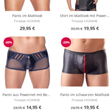
Pants im Mattlook
Shirt im Mattlook mit Powernet-Rücken
finesse HOMME
finesse HOMME
29,95 €
19,95 €
39,95 €
-40%
-20%
Reduzierung
Reduzierung
Pants aus Powernet mit Beutel im Mattlook
Pants im schwarzen Mattlook
finesse HOMME
finesse HOMME
14,95 €
19,95 €
24,95 €
24,95 €