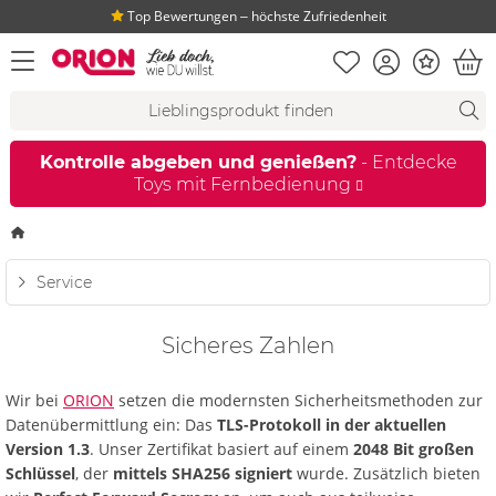
Top Bewertungen ‒ höchste Zufriedenheit
Merkliste
Konto
Bonus
Menü öffnen
War
Suchvorschläge
Suche
Fi
Kontrolle abgeben und genießen?
- Entdecke
Toys mit Fernbedienung
Startseite
Service
Sicheres Zahlen
Wir bei
ORION
setzen die modernsten Sicherheitsmethoden zur
Datenübermittlung ein: Das
TLS-Protokoll in der aktuellen
Version 1.3
. Unser Zertifikat basiert auf einem
2048 Bit großen
Schlüssel
, der
mittels SHA256 signiert
wurde. Zusätzlich bieten