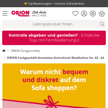
Top Bewertungen ‒ höchste Zufriedenheit
Merkliste
Konto
Bonus
Menü öffnen
War
Suchvorschläge
Suche
Fi
Kontrolle abgeben und genießen?
- Entdecke
Toys mit Fernbedienung
ORION Fachgeschäfte
ORION Fachgeschäft Amstetten-Greinsfurth Waidhofner Str. 42 - 44